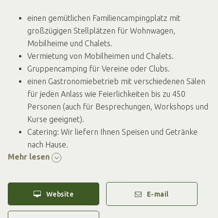
einen gemütlichen Familiencampingplatz mit
großzügigen Stellplätzen für Wohnwagen,
Mobilheime und Chalets.
Vermietung von Mobilheimen und Chalets.
Gruppencamping für Vereine oder Clubs.
einen Gastronomiebetrieb mit verschiedenen Sälen
für jeden Anlass wie Feierlichkeiten bis zu 450
Personen (auch für Besprechungen, Workshops und
Kurse geeignet).
Catering: Wir liefern Ihnen Speisen und Getränke
nach Hause.
Mehr lesen
eine Gruppenunterkunft bis zu 50 Personen.
einen Reitstall mit verschiedenen
Unterbringungsmöglichkeiten. Außerdem ist die
Website
E-mail
Durchführung von Ponycamps möglich.
In der wunderschönen Umgebung im Achterhoek können