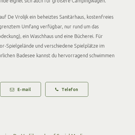
ände eignet sich auch für größere Campingwagen.
uf De Vrolijk ein beheiztes Sanitärhaus, kostenfreies
grenztem Umfang verfügbar, nur rund um das
bdeckung), ein Waschhaus und eine Bücherei. Für
oor-Spielgelände und verschiedene Spielplätze im
ürlichen Badesee kannst du hervorragend schwimmen
mmen hier auch auf ihre Kosten.
ten zahlreiche Rad- und Wanderrouten entlang des
E-mail
Telefon
. Ruhe, Weite und Naturerleben? Herzlich
lijk!
deo von YouTube eingebettet. Um die Inhalte sehen zu können,
usdrücklich die Erlaubnis erteilen, Cookies auf Ihrem Gerät zu
platzieren.