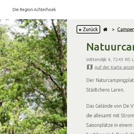
Die Region Achterhoek
Zurück
>
Campe
Natuurca
Ruhiger Campingplatz
Wintercamping
Wittendijk 4, 7245 RS 
Auf der Karte anze
Am Wasser
Der Naturcampingplatz 
Städtchens Laren.
Das Gelände von
De Vr
die allesamt mit Strom
Saisonplätze in einem