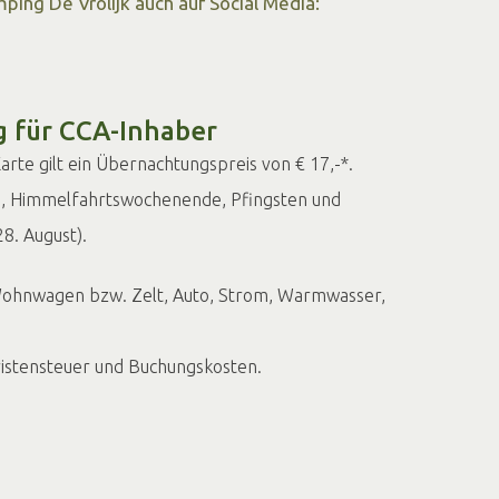
ping De Vrolijk auch auf Social Media:
Cookie-Einstellungen öffnen
 für CCA-Inhaber
arte gilt ein Übernachtungspreis von € 17,-*.
 Himmelfahrtswochenende, Pfingsten und
28. August).
 Wohnwagen bzw. Zelt, Auto, Strom, Warmwasser,
uristensteuer und Buchungskosten.