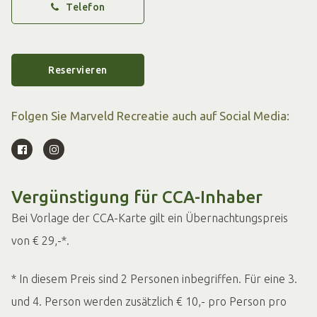
Telefon
Subtropisches Schwimmparadies
Als Gast von Marveld ist der Zugang zum subtropischen
Schwimmparadies unbegrenzt inbegriffen. Neben dem 25
Reservieren
Meter langen Wettkampfbecken gibt es ein Freibad,
sechs Wasserrutschen und eine 100 Meter lange
Folgen Sie Marveld Recreatie auch auf Social Media:
Wildwasserbahn. Für Kinder gibt es einen Spraypark mit
verschiedenen Sprühelementen und interaktiven
Spielelementen. Erleben Sie ein subtropisches Abenteuer!
Vergünstigung für CCA-Inhaber
Erleben Sie einen Tag voller
Bei Vorlage der CCA-Karte gilt ein Übernachtungspreis
Abenteuer in Bommelwereld
von € 29,-*.
Ab dem 3. Oktober 2025 öffnet neben Marveld Recreatie
* In diesem Preis sind 2 Personen inbegriffen. Für eine 3.
der brandneue Indoor-Freizeitpark Bommelwereld seine
und 4. Person werden zusätzlich € 10,- pro Person pro
Pforten. Treten Sie ein in die magische Welt von Olivier B.