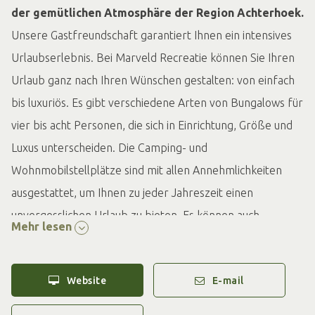
der gemütlichen Atmosphäre der Region Achterhoek.
Unsere Gastfreundschaft garantiert Ihnen ein intensives
Urlaubserlebnis. Bei Marveld Recreatie können Sie Ihren
Urlaub ganz nach Ihren Wünschen gestalten: von einfach
bis luxuriös. Es gibt verschiedene Arten von Bungalows für
vier bis acht Personen, die sich in Einrichtung, Größe und
Luxus unterscheiden. Die Camping- und
Wohnmobilstellplätze sind mit allen Annehmlichkeiten
ausgestattet, um Ihnen zu jeder Jahreszeit einen
unvergesslichen Urlaub zu bieten. Es können auch
Mehr lesen
Camping- und Wohnmobilstellplätze mit privaten
Sanitäranlagen gebucht werden, sodass Sie nicht zum
Website
E-mail
Sanitärgebäude laufen müssen. Genießen Sie einen
entspannten Aufenthalt!